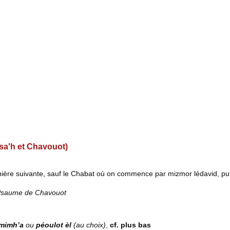
ssa'h et Chavouot)
manière suivante, sauf le Chabat où on commence par mizmor lédavid, pui
Psaume de Chavouot
omimh’a
ou
péoulot
èl
(au choix)
,
cf. plus bas