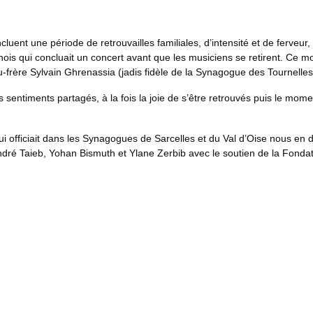
uent une période de retrouvailles familiales, d’intensité et de ferveur, l
ois qui concluait un concert avant que les musiciens se retirent. Ce m
re Sylvain Ghrenassia (jadis fidèle de la Synagogue des Tournelles) 
 sentiments partagés, à la fois la joie de s’être retrouvés puis le moment
 officiait dans les Synagogues de Sarcelles et du Val d’Oise nous en 
ndré Taieb, Yohan Bismuth et Ylane Zerbib avec le soutien de la Fonda