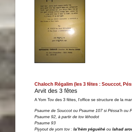
Chaloch Régalim (les 3 fêtes : Souccot, Pé
Arvit des 3 fêtes
A Yom Tov des 3 fêtes, l'office se structure de la 
Psaume de Souccot ou Psaume 107 si Péssa'h ou 
Psaume 92, à partir
de
tov
léhodot
Psaume 93
Piyyout
de
yom
tov :
la’hèm yéguéhé
ou
lahad ar