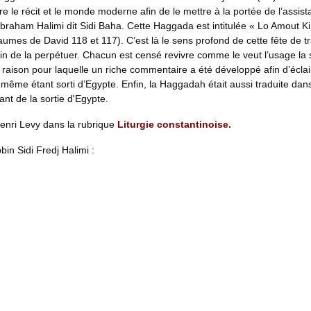
tre le récit et le monde moderne afin de le mettre à la portée de l’ass
raham Halimi dit Sidi Baha. Cette Haggada est intitulée « Lo Amout Ki
aumes de David 118 et 117). C’est là le sens profond de cette fête de t
afin de la perpétuer. Chacun est censé revivre comme le veut l’usage la 
a raison pour laquelle un riche commentaire a été développé afin d’écla
ui-même étant sorti d’Egypte. Enfin, la Haggadah était aussi traduite dan
nt de la sortie d'Egypte.
enri Levy dans la rubrique
Liturgie constantinoise
.
n Sidi Fredj Halimi :