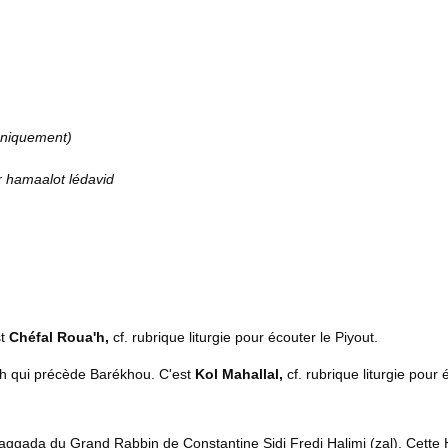
 uniquement)
r hamaalot lédavid
st
Chéfal Roua'h,
cf. rubrique liturgie pour écouter le Piyout.
ich qui précède Barékhou. C'est
Kol Mahallal,
cf. rubrique liturgie pour 
 Haggada du Grand Rabbin de Constantine Sidi Fredj Halimi (zal). Cette