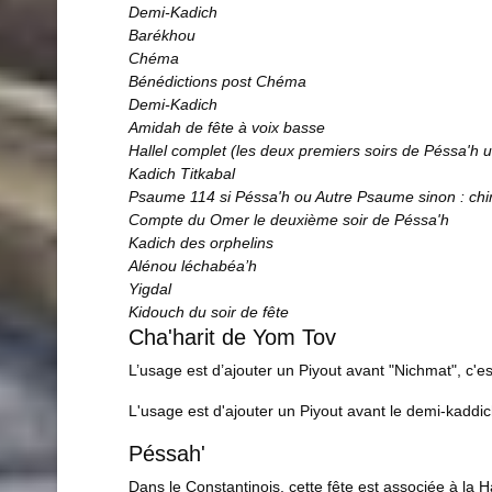
Demi-Kadich
Barékhou
Chéma
Bénédictions post Chéma
Demi-Kadich
Amidah
de
fête
à voix basse
Hallel complet (les deux premiers soirs de Péssa'h
Kadich Titkabal
Psaume 114 si Péssa'h ou Autre Psaume sinon : chi
Compte du Omer le deuxième soir de Péssa'h
Kadich des orphelins
Alénou léchabéa’h
Yigdal
Kidouch du soir
de
fête
Cha'harit de Yom Tov
L’usage est d’ajouter un Piyout avant "Nichmat", c'e
L'usage est d'ajouter un Piyout avant le demi-kadd
Péssah'
Dans le Constantinois, cette fête est associée à la