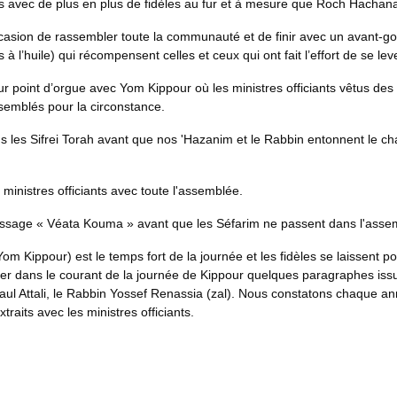
puis avec de plus en plus de fidèles au fur et à mesure que Roch Hacha
asion de rassembler toute la communauté et de finir avec un avant-goû
 l’huile) qui récompensent celles et ceux qui ont fait l’effort de se leve
ur point d’orgue avec Yom Kippour où les ministres officiants vêtus des 
ssemblés pour la circonstance.
ous les Sifrei Torah avant que nos 'Hazanim et le Rabbin entonnent le cha
ministres officiants avec toute l'assemblée.
le passage « Véata Kouma » avant que les Séfarim ne passent dans l'asse
 Kippour) est le temps fort de la journée et les fidèles se laissent po
r dans le courant de la journée de Kippour quelques paragraphes issus 
Paul Attali, le Rabbin Yossef Renassia (zal). Nous constatons chaque a
traits avec les ministres officiants.