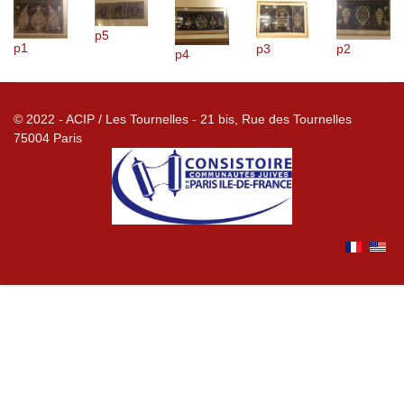
p5
p1
p3
p2
p4
© 2022 - ACIP / Les Tournelles - 21 bis, Rue des Tournelles
75004 Paris