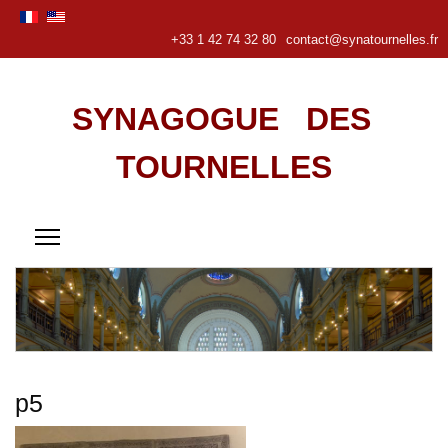
+33 1 42 74 32 80
contact@synatournelles.fr
SYNAGOGUE DES
TOURNELLES
p5