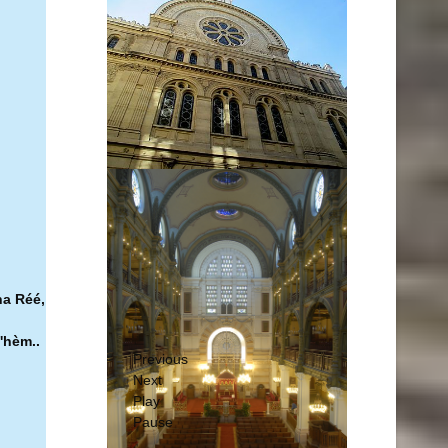
ha Réé,
'hèm..