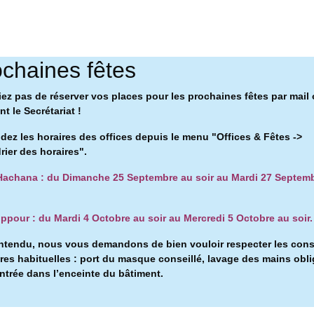
chaines fêtes
iez pas de réserver vos places pour les prochaines fêtes par mail
t le Secrétariat !
ez les horaires des offices depuis le menu "Offices & Fêtes ->
rier des horaires".
achana : du Dimanche 25 Septembre au soir au Mardi 27 Septem
ppour : du Mardi 4 Octobre au soir au Mercredi 5 Octobre au soir.
ntendu, nous vous demandons de bien vouloir respecter les con
ires habituelles : port du masque conseillé, l
avage des mains obli
entrée dans l’enceinte du bâtiment.