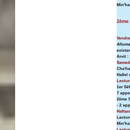
Min'h
2ème 
Vendre
Alluma
exista
Arvit :
Samedi
Cha'ha
Hallel
Lectur
1er Sé
7 appe
2ème S
- 2 ap
Haftar
Lectur
Min'h
Lectur