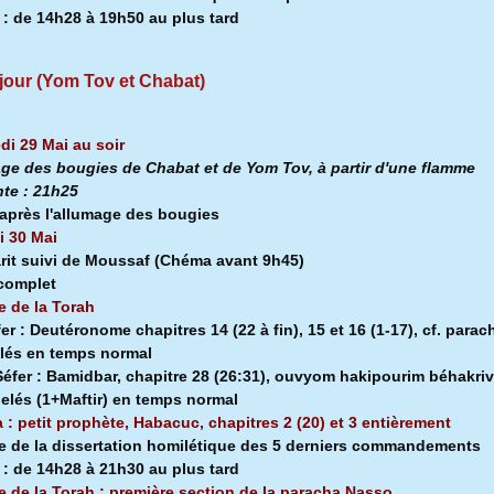
a
:
de 14h28 à
19h50 au plus tard
jour (Yom Tov et Chabat)
di 29 Mai au soir
ge des bougies de Chabat et de Yom Tov, à partir d'une flamme
nte :
21h25
après l'allumage des bougies
 30 Mai
rit suivi de Moussaf
(Chéma avant 9h45)
 complet
e de la Torah
fer :
Deutéronome chapitres 14 (22 à fin), 15 et 16 (1-17), cf. parac
lés en temps normal
éfer :
Bamidbar, chapitre 28 (26:31), ouvyom hakipourim béhakriv
pelés (1+Maftir) en temps normal
a : petit prophète, Habacuc, chapitres 2 (20) et 3 entièrement
e de la dissertation homilétique des 5 derniers commandements
a
:
de 14h28 à
21h30 au plus tard
e de la Torah : première section de la
paracha Nasso