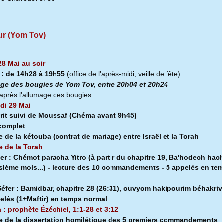
ur (Yom Tov)
28 Mai au soir
a
:
de 14h28 à
19h55
(office de l'après-midi, veille de fête)
ge des bougies de Yom Tov, entre 20h04 et 20h24
après l'allumage des bougies
di 29 Mai
rit suivi de Moussaf
(Chéma avant 9h45)
 complet
e de la kétouba (contrat de mariage) entre Israël et la Torah
e de la Torah
fer :
Chémot paracha Yitro (à partir du chapitre 19, Ba'hodech hach
isième mois...) - lecture des 10 commandements - 5 appelés en te
l
éfer :
Bamidbar, chapitre 28 (26:31), ouvyom hakipourim béhakriv
pelés (1+Maftir) en temps normal
a : prophète Ézéchiel, 1:1-28 et 3:12
e de la dissertation homilétique des 5 premiers commandements