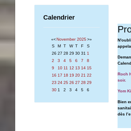
Calendrier
Pro
«
<
November
2025
>
»
N'oubl
S
M
T
W
T
F
S
appelan
26
27
28
29
30
31
1
Demand
2
3
4
5
6
7
8
Calend
9
10
11
12
13
14
15
Roch H
16
17
18
19
20
21
22
soir.
23
24
25
26
27
28
29
30
1
2
3
4
5
6
Yom Ki
Bien e
sanita
dès l’