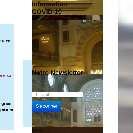
Information
COVID-19
 ou en
Notre Newsletter
bre au
signes
gatoire