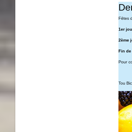
De
Fêtes 
1er jo
2ème j
Fin de
Pour co
Tou Bi