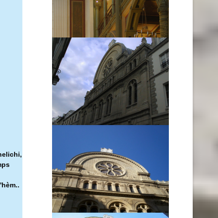
elichi,
mps
'hèm..