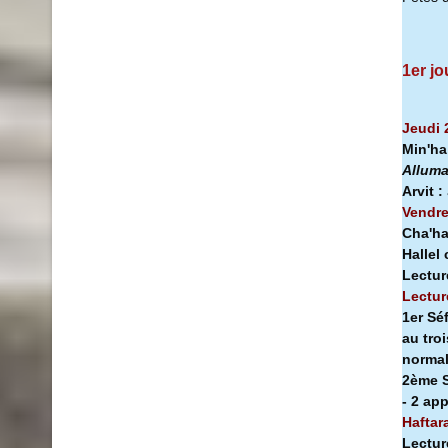
1er jo
Jeudi 
Min'h
Alluma
Arvit :
Vendre
Cha'ha
Hallel
Lectur
Lectur
1er Sé
au tro
norma
2ème S
- 2 ap
Haftar
Lectur