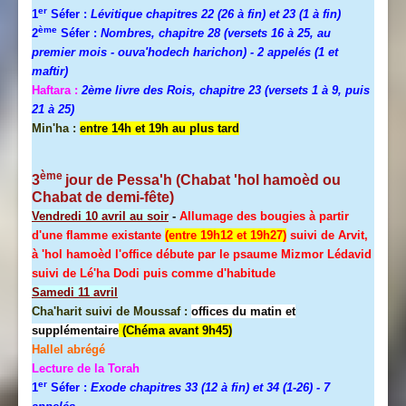
er
1
Séfer :
Lévitique chapitres 22 (26 à fin) et 23 (1 à fin)
ème
2
Séfer :
Nombres, chapitre 28 (versets 16 à 25, au
premier mois - ouva'hodech harichon) - 2 appelés (1 et
maftir)
Haftara :
2ème livre des Rois, chapitre 23 (versets 1 à 9, puis
21 à 25)
Min'ha :
entre 14h et 19h au plus tard
ème
3
jour de
Pessa'h
(Chabat 'hol hamoèd ou
Chabat de demi-fête)
Vendredi 10 avril au soir
-
Allumage des bougies à partir
d'une flamme existante
(entre 19h12 et 19h27)
suivi de Arvit,
à 'hol hamoèd l'office débute par le psaume Mizmor Lédavid
suivi de Lé'ha Dodi puis comme d'habitude
Samedi 11 avril
Cha'harit suivi de Moussaf :
offices du matin et
supplémentaire
(Chéma avant 9h45)
Hallel
abrégé
Lecture de la Torah
er
1
Séfer :
Exode chapitres 33 (12 à fin) et 34 (1-26)
- 7