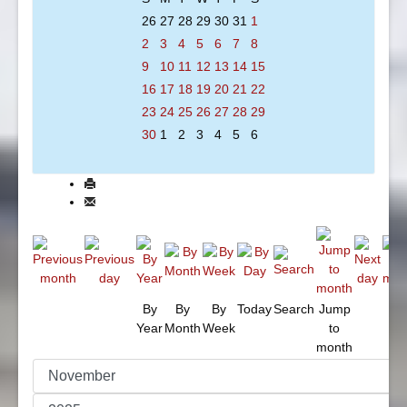
26
27
28
29
30
31
1
2
3
4
5
6
7
8
9
10
11
12
13
14
15
16
17
18
19
20
21
22
23
24
25
26
27
28
29
30
1
2
3
4
5
6
By
By
By
Today
Search
Jump
Year
Month
Week
to
month