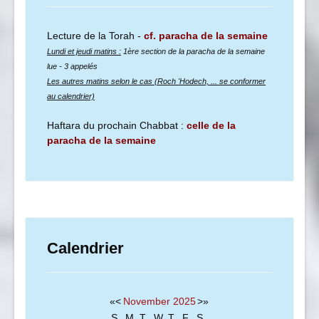
Lecture de la Torah -
cf. paracha de la semaine
Lundi et jeudi matins :
1ère section de la paracha de la semaine
lue
- 3 appelés
Les autres matins selon le cas (Roch 'Hodech, ... se conformer
au calendrier)
Haftara du prochain Chabbat :
celle de la
paracha de la semaine
Calendrier
«
<
November
2025
>
»
S
M
T
W
T
F
S