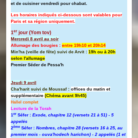
et de cuisiner vendredi pour chabat.
Les horaires indiqués ci-dessous sont valables pour
Paris et sa région uniquement.
er
1
jour (Yom tov)
Mercredi 8 avril au soir
Allumage des bougies :
entre 19h10 et 20h14
Min'ha (veille de fête) suivi de Arvit :
19h ou à 20h
selon l'allumage
Premier Séder de Pessa'h
Jeudi 9 avril
Cha'harit suivi de Moussaf :
offices du matin et
supplémentaire
(Chéma avant 9h45)
Hallel complet
Lecture de la Torah
er
1
Séfer :
Exode, chapitre 12 (versets 21 à 51) - 5
appelés
ème
2
Séfer :
Nombres, chapitre 28 (versets 16 à 25, au
premier mois - ouva'hodech harichon) - 2 appelés (1 et