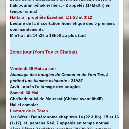
hakipourim béhakriv'hèm.. - 2 appelés (1+Maftir) en
temps normal
Haftara : prophète Ézéchiel, 1:1-28 et 3:12
Lecture de la dissertation homilétique des 5 premiers
commandements
Min'ha
:
de 14h28 à
19h50 au plus tard
2ème jour (Yom Tov et Chabat)
Vendredi 29 Mai au soir
Allumage des bougies de Chabat et de Yom Tov, à
partir d'une flamme existante :
21h25
Arvit :
après l'allumage des bougies
Samedi 30 Mai
Cha'harit suivi de Moussaf
(Chéma avant 9h45)
Hallel complet
Lecture de la Torah
1er Séfer :
Deutéronome chapitres 14 (22 à fin), 15 et 16
(1-17), cf. paracha Réé, 7 appelés en temps normal
2ème Séfer :
Bamidbar, chapitre 28 (26:31), ouvyom