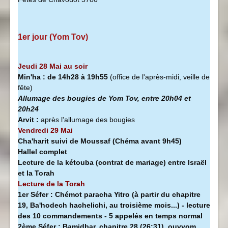
1er jour (Yom Tov)
Jeudi 28 Mai au soir
Min'ha
:
de 14h28 à
19h55
(office de l'après-midi, veille de
fête)
Allumage des bougies de Yom Tov, entre 20h04 et
20h24
Arvit :
après l'allumage des bougies
Vendredi 29 Mai
Cha'harit suivi de Moussaf
(Chéma avant 9h45)
Hallel complet
Lecture de la kétouba (contrat de mariage) entre Israël
et la Torah
Lecture de la Torah
1er Séfer :
Chémot paracha Yitro (à partir du chapitre
19, Ba'hodech hachelichi, au troisième mois...) - lecture
des 10 commandements - 5 appelés en temps normal
2ème Séfer :
Bamidbar, chapitre 28 (26:31), ouvyom