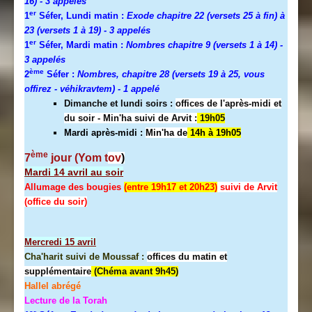
16)
- 3 appelés
er
1
Séfer, Lundi matin :
Exode chapitre 22 (versets 25 à fin) à
23 (versets 1 à 19)
- 3 appelés
er
1
Séfer, Mardi matin :
Nombres chapitre 9 (versets 1 à 14)
-
3 appelés
ème
2
Séfer :
Nombres, chapitre 28 (versets 19 à 25, vous
offirez - véhikravtem) - 1 appelé
Dimanche et lundi soirs :
offices de l'après-midi et
du soir - Min'ha suivi de Arvit :
19h05
Mardi après-midi :
Min'ha de
14h à 19h05
ème
7
jour (Yom t
ov
)
Mardi 14 avril au soir
Allumage des bougies
(entre 19h17 et 20h23)
suivi de Arvit
(office du soir)
Mercredi
15 avril
Cha'harit suivi de Moussaf :
offices du matin et
supplémentaire
(Chéma avant 9h45)
Hallel abrégé
Lecture de la Torah