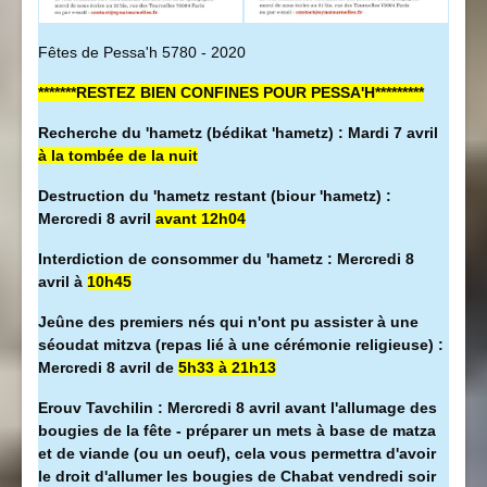
Fêtes de Pessa'h 5780 - 2020
*******RESTEZ BIEN CONFINES POUR PESSA'H*********
Recherche du 'hametz (bédikat 'hametz) : Mardi 7 avril
à la tombée de la nuit
Destruction du 'hametz restant (biour 'hametz) :
Mercredi 8 avril
avant 12h04
Interdiction de consommer du 'hametz : Mercredi 8
avril à
10h45
Jeûne des premiers nés qui n'ont pu assister à une
séoudat mitzva (repas lié à une cérémonie religieuse) :
Mercredi 8 avril de
5h33 à 21h13
Erouv Tavchilin : Mercredi 8 avril avant l'allumage des
bougies de la fête - préparer un mets à base de matza
et de viande (ou un oeuf), cela vous permettra d'avoir
le droit d'allumer les bougies de Chabat vendredi soir