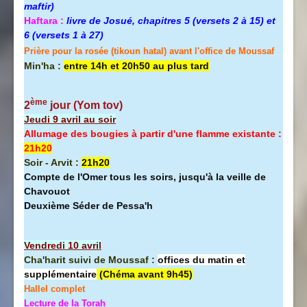
maftir)
Haftara :
livre de Josué, chapitres 5 (versets 2 à 15) et
6 (versets 1 à 27)
Prière pour la rosée (tikoun hatal) avant l'office de Moussaf
Min'ha :
entre 14h et 20h50 au plus tard
ème
2
jour (Yom tov
)
Jeudi 9 avril au soir
Allumage des bougies à partir d'une flamme existante :
21h20
Soir - Arvit :
21h20
Compte de l'Omer tous les soirs, jusqu'à la veille de
Chavouot
Deuxième Séder de Pessa'h
Vendredi 10 avril
Cha'harit suivi de Moussaf :
offices du matin et
supplémentaire
(Chéma avant 9h45)
Hallel
complet
Lecture de la Torah