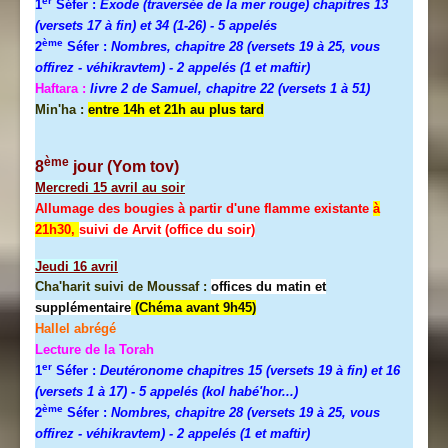
er
1
Séfer :
Exode (traversée de la mer rouge) chapitres 13
(versets 17 à fin) et 34 (1-26)
- 5 appelés
ème
2
Séfer :
Nombres, chapitre 28 (versets 19 à 25, vous
offirez - véhikravtem) - 2 appelés (1 et maftir)
Haftara :
livre 2 de Samuel, chapitre 22 (versets 1 à 51)
Min'ha :
entre 14h et 21h au plus tard
ème
8
jour (Yom tov)
Mercredi
15 avril au soir
Allumage des bougies à partir d'une flamme existante
à
21h30,
suivi de Arvit (office du soir)
Jeudi
16 avril
Cha'harit suivi de Moussaf :
offices du matin et
supplémentaire
(Chéma avant 9h45)
Hallel abrégé
Lecture de la Torah
er
1
Séfer :
Deutéronome chapitres 15 (versets 19 à fin) et 16
(versets 1 à 17)
- 5 appelés (kol habé'hor...)
ème
2
Séfer :
Nombres, chapitre 28 (versets 19 à 25, vous
offirez - véhikravtem) - 2 appelés (1 et maftir)