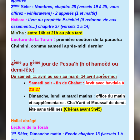
appelés
ème
2
Séfer :
Nombres, chapitre 28 (versets 19 à 25, vous
offirez - véhikravtem) - 2 appelés (1 et maftir)
Haftara :
livre du prophète Ezéchiel (il redonne vie aux
ossements...) chapitre 37 (versets 1 à 14)
Min'ha :
entre 14h et 21h au plus tard
Lecture de la Torah :
première section de la paracha
Chémini, comme samedi après-midi dernier
ème
ème
4
au 6
jour de Pessa'h (h'ol hamoèd ou
demi-fête)
Du samedi 11 avril au soir au mardi 14 avril après-midi
Samedi soir - fin de Chabat :
A
rvit avec havdala à
21h27
Dimanche, lundi et mardi matins :
office du matin
et supplémentaire - Cha'h'arit et Moussaf de demi-
fête sans téfilines
(Chéma avant 9h45)
Hallel abrégé
Lecture de la Torah
er
1
Séfer, Dimanche matin :
Exode chapitre 13 (versets 1 à