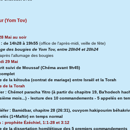
ur (Yom Tov)
28 Mai au soir
a
:
de 14h28 à
19h55
(office de l'après-midi, veille de fête)
ge des bougies de Yom Tov, entre 20h04 et 20h24
après l'allumage des bougies
di 29 Mai
rit suivi de Moussaf
(Chéma avant 9h45)
 complet
e de la kétouba (contrat de mariage) entre Israël et la Torah
e de la Torah
fer :
Chémot paracha Yitro (à partir du chapitre 19, Ba'hodech hach
isième mois...) - lecture des 10 commandements - 5 appelés en te
l
éfer :
Bamidbar, chapitre 28 (26:31), ouvyom hakipourim béhakriv
pelés (1+Maftir) en temps normal
a : prophète Ézéchiel, 1:1-28 et 3:12
e de la dissertation homilétique des 5 premiers commandements