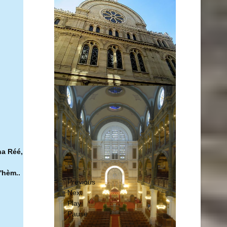
ha Réé,
'hèm..