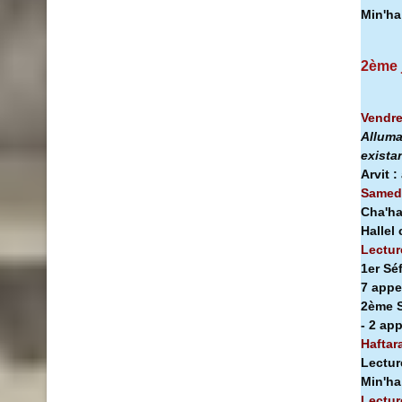
Min'h
2ème 
Vendre
Alluma
exista
Arvit :
Samedi
Cha'ha
Hallel
Lectur
1er Sé
7 appe
2ème S
- 2 ap
Haftar
Lectur
Min'h
Lectur