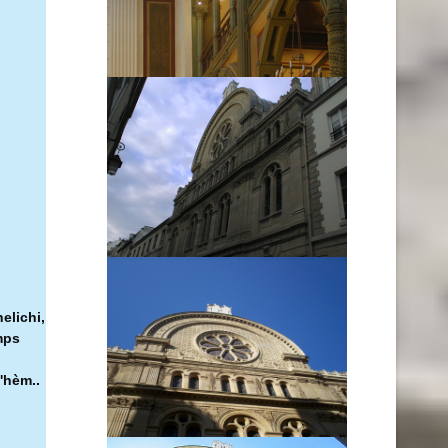
elichi,
mps
'hèm..