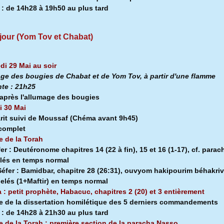
a
:
de 14h28 à
19h50 au plus tard
jour (Yom Tov et Chabat)
di 29 Mai au soir
ge des bougies de Chabat et de Yom Tov, à partir d'une flamme
nte :
21h25
après l'allumage des bougies
 30 Mai
rit suivi de Moussaf
(Chéma avant 9h45)
 complet
e de la Torah
fer :
Deutéronome chapitres 14 (22 à fin), 15 et 16 (1-17), cf. parac
lés en temps normal
éfer :
Bamidbar, chapitre 28 (26:31), ouvyom hakipourim béhakriv
pelés (1+Maftir) en temps normal
a : petit prophète, Habacuc, chapitres 2 (20) et 3 entièrement
e de la dissertation homilétique des 5 derniers commandements
a
:
de 14h28 à
21h30 au plus tard
e de la Torah : première section de la
paracha Nasso