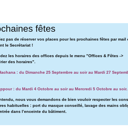
chaines fêtes
iez pas de réserver vos places pour les prochaines fêtes par mail
t le Secrétariat !
ez les horaires des offices depuis le menu "Offices & Fêtes ->
rier des horaires".
achana : du Dimanche 25 Septembre au soir au Mardi 27 Septem
ppour : du Mardi 4 Octobre au soir au Mercredi 5 Octobre au soir.
ntendu, nous vous demandons de bien vouloir respecter les con
ires habituelles : port du masque conseillé, l
avage des mains obli
entrée dans l’enceinte du bâtiment.