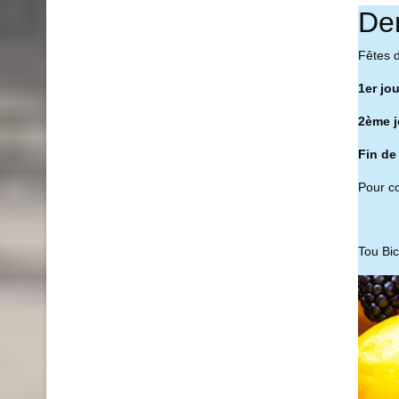
De
Fêtes 
1er jo
2ème j
Fin de
Pour co
Tou Bi