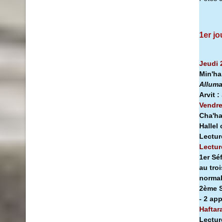
1er jo
Jeudi 
Min'h
Alluma
Arvit :
Vendre
Cha'ha
Hallel
Lectur
Lectur
1er Sé
au tro
norma
2ème S
- 2 ap
Haftar
Lectur