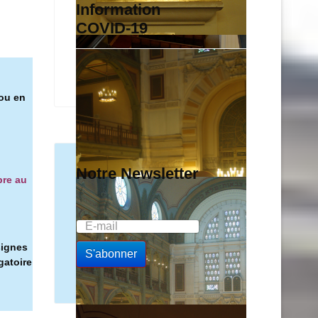
Information
COVID-19
 ou en
Notre Newsletter
bre au
signes
gatoire