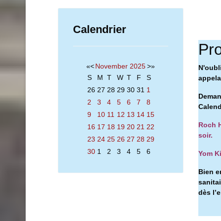
Calendrier
Pro
«
<
November
2025
>
»
N'oubl
S
M
T
W
T
F
S
appelan
26
27
28
29
30
31
1
Demand
2
3
4
5
6
7
8
Calend
9
10
11
12
13
14
15
Roch H
16
17
18
19
20
21
22
soir.
23
24
25
26
27
28
29
30
1
2
3
4
5
6
Yom Ki
Bien e
sanita
dès l’